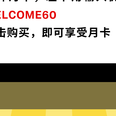
连
魔法上网VPN采用最前沿的数据加密技术，
流
使您全面掌控您的网络隐私与安全。
下载魔法上网VPN
为什么选择魔法上网VPN
琐配置