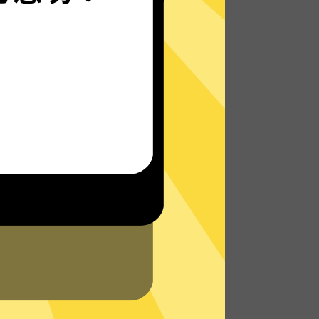
魔法上网VPN的自研发通信协议，使您无论
是在路上还是沙发上，都能轻松无限制访问
全球网络，体验真正的极速网络。
了解更多魔法上网VPN特点