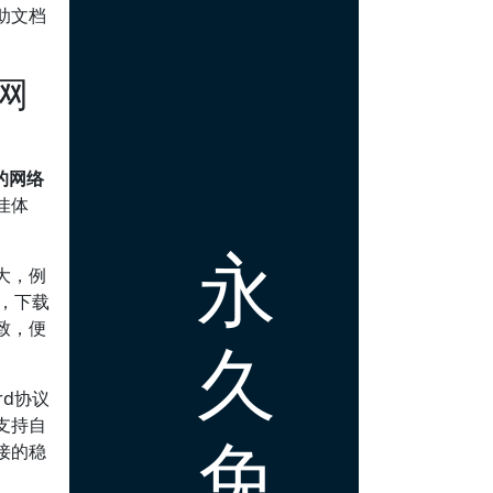
助文档
。
网
的网络
佳体
永
大，例
，下载
致，便
久
rd协议
支持自
免
接的稳