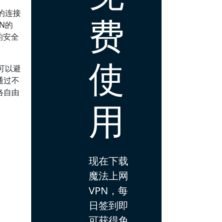
的连接
费
N的
的安全
使
可以避
通过不
络自由
用
现在下载
魔法上网
VPN，每
日签到即
可获得免