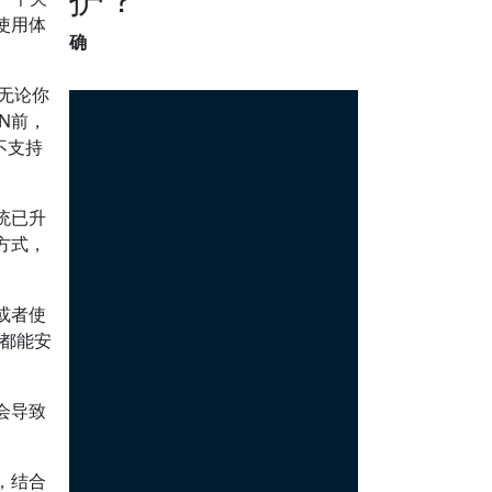
使用体
确
着无论你
N前，
不支持
统已升
方式，
或者使
备都能安
会导致
。
，结合