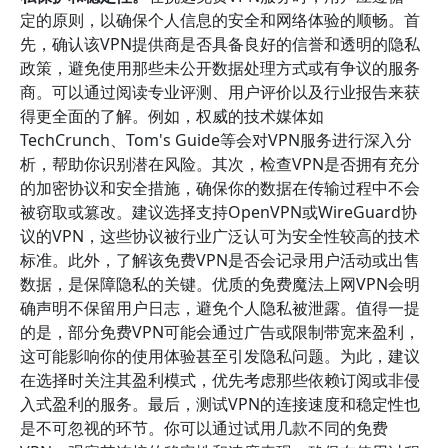
定的原则，以确保个人信息的安全和网络体验的顺畅。首
先，确认该VPN提供商是否具备良好的信誉和透明的隐私
政策，避免使用那些未公开数据处理方式或有争议的服务
商。可以通过阅读专业评测、用户评价以及行业报告来获
得更全面的了解。例如，权威的技术媒体如
TechCrunch、Tom's Guide等会对VPN服务进行深入分
析，帮助你识别潜在风险。其次，检查VPN是否拥有充分
的加密协议和安全措施，确保你的数据在传输过程中不会
被窃取或篡改。建议选择支持OpenVPN或WireGuard协
议的VPN，这些协议被行业广泛认可为安全性较高的技术
标准。此外，了解该免费VPN是否会记录用户活动或出售
数据，是保障隐私的关键。优质的免费魔法上网VPN会明
确声明不保留用户日志，避免个人隐私被泄露。值得一提
的是，部分免费VPN可能会通过广告或限制带宽来盈利，
这可能影响你的使用体验甚至引发隐私问题。为此，建议
在选择时关注其盈利模式，优先考虑那些依赖订阅或非侵
入式盈利的服务。最后，测试VPN的连接速度和稳定性也
是不可忽视的环节。你可以通过试用几款不同的免费