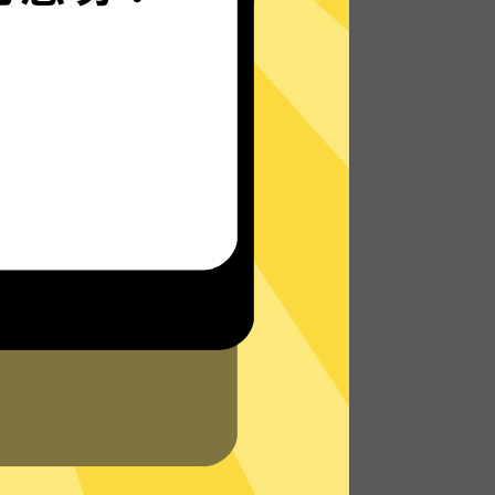
魔法上网VPN的自研发通信协议，使您无论
是在路上还是沙发上，都能轻松无限制访问
全球网络，体验真正的极速网络。
了解更多魔法上网VPN特点