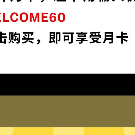
连
魔法上网VPN采用最前沿的数据加密技术，
流
使您全面掌控您的网络隐私与安全。
下载魔法上网VPN
为什么选择魔法上网VPN
琐配置